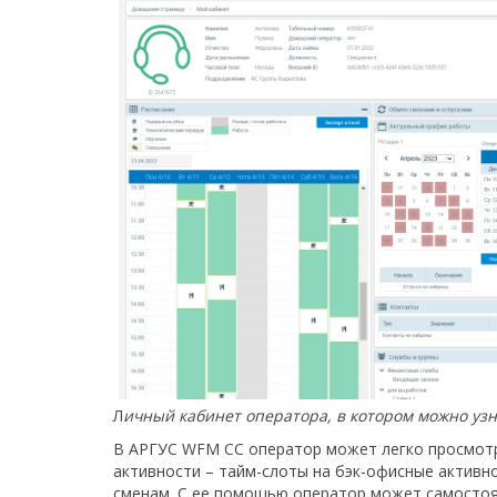
Л
ичный кабинет оператора, в котором можно у
В АРГУС WFM CC оператор может легко просмотре
активности – тайм-слоты на бэк-офисные активн
сменам. С ее помощью оператор может самостоя