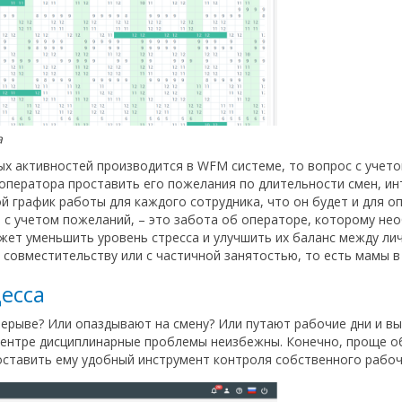
а
ых активностей производится в WFM системе, то вопрос с учет
оператора проставить его пожелания по длительности смен, инт
й график работы для каждого сотрудника, что он будет и для оп
 с учетом пожеланий, – это забота об операторе, которому не
ет уменьшить уровень стресса и улучшить их баланс между лич
 совместительству или с частичной занятостью, то есть мамы в 
есса
рерыве? Или опаздывают на смену? Или путают рабочие дни и 
центре дисциплинарные проблемы неизбежны. Конечно, проще о
оставить ему удобный инструмент контроля собственного рабо