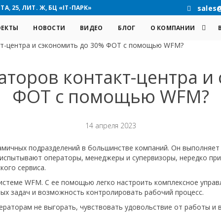
А, 25, ЛИТ. Ж, БЦ «IT-ПАРК»
sales
ОЕКТЫ
НОВОСТИ
ВИДЕО
БЛОГ
О КОМПАНИИ
кт-центра и сэкономить до 30% ФОТ с помощью WFM?
аторов контакт-центра и
ФОТ с помощью WFM?
14 апреля 2023
амичных подразделений в большинстве компаний. Он выполняет
 испытывают операторы, менеджеры и супервизоры, нередко прив
кого сервиса.
истеме WFM. С ее помощью легко настроить комплексное управл
ных задач и возможность контролировать рабочий процесс.
раторам не выгорать, чувствовать удовольствие от работы и в