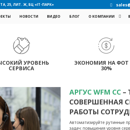
А, 25, ЛИТ. Ж, БЦ «IT-ПАРК»
sales
ОЕКТЫ
НОВОСТИ
ВИДЕО
БЛОГ
О КОМПАНИИ
ЫСОКИЙ УРОВЕНЬ
ЭКОНОМИЯ НА ФОТ
СЕРВИСА
30%
АРГУС WFM CC
–
СОВЕРШЕННАЯ 
РАБОТЫ СОТРУД
Автоматизируйте рутинные п
задач: повышения уровня сер