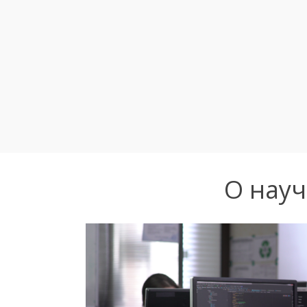
О науч