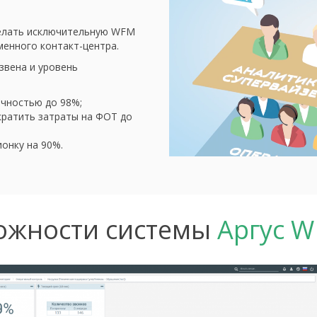
делать исключительную WFM
енного контакт-центра.
вена и уровень
чностью до 98%;
ратить затраты на ФОТ до
онку на 90%.
ожности системы
Аргус 