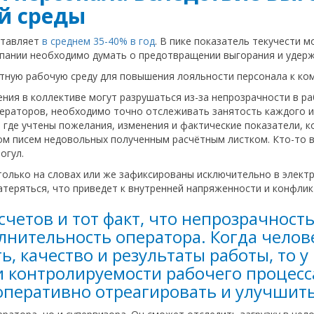
й среды
ставляет
в среднем 35-40% в год
. В пике показатель текучести 
омпании необходимо думать о предотвращении выгорания и удер
тную рабочую среду для повышения лояльности персонала к ко
ния в коллективе могут разрушаться из-за непрозрачности в ра
ераторов, необходимо точно отслеживать занятость каждого и
, где учтены пожелания, изменения и фактические показатели, 
ом писем недовольных полученным расчётным листком. Кто-то вы
огул.
олько на словах или же зафиксированы исключительно в электро
атеряться, что приведет к внутренней напряженности и конфлик
 счетов и тот факт, что непрозрачност
лнительность оператора. Когда челов
ь, качество и результаты работы, то 
 контролируемости рабочего процесса
х оперативно отреагировать и улучшить