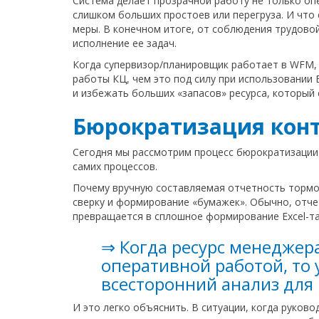
Система делает прозрачной работу не только опе
слишком больших простоев или перегруза. И что
меры. В конечном итоге, от соблюдения трудово
исполнение ее задач.
Когда супервизор/планировщик работает в WFM,
работы КЦ, чем это под силу при использовании 
и избежать больших «запасов» ресурса, который 
Бюрократизация конт
Сегодня мы рассмотрим процесс бюрократизации 
самих процессов.
Почему вручную составляемая отчетность тормоз
сверку и формирование «бумажек». Обычно, отчет
превращается в сплошное формирование Excel-та
⇒ Когда ресурс менеджер
оперативной работой, то 
всесторонний анализ для
И это легко объяснить. В ситуации, когда руко