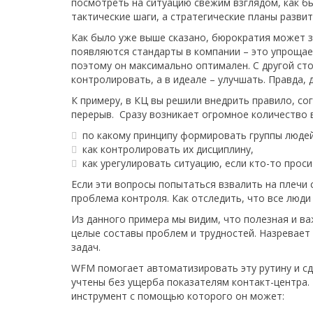
посмотреть на ситуацию свежим взглядом, как б
тактические шаги, а стратегические планы разв
Как было уже выше сказано, бюрократия может за
появляются стандарты в компании – это упрощае
поэтому он максимально оптимален. С другой ст
контролировать, а в идеале – улучшать. Правда, 
К примеру, в КЦ вы решили внедрить правило, с
перерыв. Сразу возникает огромное количество 
по какому принципу формировать группы людей
как контролировать их дисциплину,
как урегулировать ситуацию, если кто-то прос
Если эти вопросы попытаться взвалить на плечи 
проблема контроля. Как отследить, что все люди
Из данного примера мы видим, что полезная и ва
целые составы проблем и трудностей. Назревает 
задач.
WFM помогает автоматизировать эту рутину и сд
учтены без ущерба показателям контакт-центра.
инструмент с помощью которого он может: