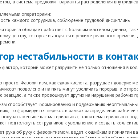
етры, а система предложит варианты распределения внутриднев
авляемыми операторами;
ость каждого сотрудника, соблюдение трудовой дисциплины.
иторинга обладает работает с большим массивом данных, так 
тному центру, которые выводятся в режиме реального времени,
ремени.
ор нестабильности в конта
фактор, который может разрушить не только отношения в колл
о просто. Фаворитизм, как едкая кислота, разрушает доверие м
чиков» позволено и на пять минут увеличить перерыв, и отпрос
 реакцию, а также провоцирует других на нарушение рабочих п
тизм способствует формированию и поддержанию неоптимальных
нию, то формируется перекос в рамках распределения рабочей н
а получать меньше как материальных, так и нематериальных по
жет подтолкнуть сотрудников к увольнению и создать коллектив
т рука об руку с фаворитизмом, ведет к ошибкам в принятии в