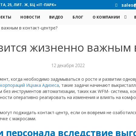
А, 25, ЛИТ. Ж, БЦ «IT-ПАРК»
sales
ОЕКТЫ
НОВОСТИ
ВИДЕО
БЛОГ
О КОМПАНИИ
 важным в контакт-центре?
вится жизненно важным в
12 декабря 2022
ент, когда необходимо задумываться о росте и развитии однов
 корпораций Ицхака Адизеса
, такие задачи начинают выкристал
м без инструментов автоматизации, таких как WFM- система, ко
ности оперативно реагировать на изменения и влиять на комфо
могут поджидать контакт-центр, если он вовремя не озаботилс
ичке с макросами.
и персонала вследствие выг