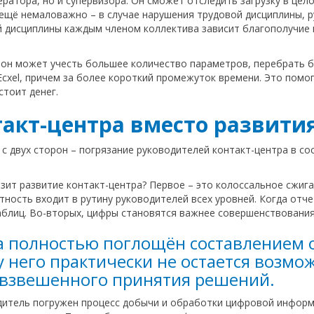
ратора, но и супервизора. Он сможет отследить загрузку в цел
 ещё немаловажно – в случае нарушения трудовой дисциплины,
й дисциплины каждым членом коллектива зависит благополучие и
 он может учесть большее количество параметров, перебрать 
Ecxel, причем за более короткий промежуток времени. Это пом
стоит денег.
акт-центра вместо развити
с двух сторон – погрязание руководителей контакт-центра в со
ит развитие контакт-центра? Первое – это колоссальное сжига
ность входит в рутину руководителей всех уровней. Когда отч
блиц. Во-вторых, цифры становятся важнее совершенствования
а полностью поглощён составлением о
у него практически не остается возм
 взвешенного принятия решений.
водитель погружен процесс добычи и обработки цифровой информ