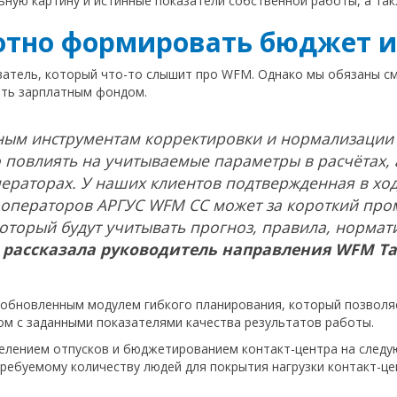
ьную картину и истинные показатели собственной работы, а та
отно формировать бюджет и
ватель, который что-то слышит про WFM. Однако мы обязаны см
ять зарплатным фондом.
ным инструментам корректировки и нормализации 
повлиять на учитываемые параметры в расчётах, 
ператорах. У наших клиентов подтвержденная в ход
 операторов АРГУС WFM СС может за короткий про
торый будут учитывать прогноз, правила, нормати
–
рассказала руководитель направления WFM Та
 обновленным модулем гибкого планирования, который позволяе
том с заданными показателями качества результатов работы.
делением отпусков и бюджетированием контакт-центра на след
ребуемому количеству людей для покрытия нагрузки контакт-цен