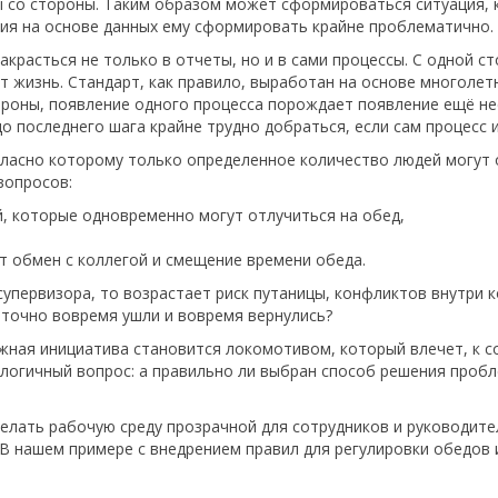
ы со стороны. Таким образом может сформироваться ситуация, 
ития на основе данных ему сформировать крайне проблематично.
красться не только в отчеты, но и в сами процессы. С одной с
т жизнь. Стандарт, как правило, выработан на основе многолет
ороны, появление одного процесса порождает появление ещё нес
до последнего шага крайне трудно добраться, если сам процесс
огласно которому только определенное количество людей могу
вопросов:
, которые одновременно могут отлучиться на обед,
ит обмен с коллегой и смещение времени обеда.
супервизора, то возрастает риск путаницы, конфликтов внутри к
 точно вовремя ушли и вовремя вернулись?
жная инициатива становится локомотивом, который влечет, к с
логичный вопрос: а правильно ли выбран способ решения пробле
елать рабочую среду прозрачной для сотрудников и руководите
 В нашем примере с внедрением правил для регулировки обедов 