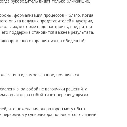
когда руководитель видит только ближайшие,
тороны, формализация процессов – благо. Когда
него опыта ведущих представителей индустрии,
кольких, которые надо настроить, внедрить и
 и его поддержка становится важнее результата.
т одновременно отправляться на обеденный
оллектива и, самое главное, появляется
ожалению, за собой не вагончики решений, а
мы, если он за собой тянет вереницу других
лей, что пожелания операторов могут быть
и перерывов у супервизора появляется отличный