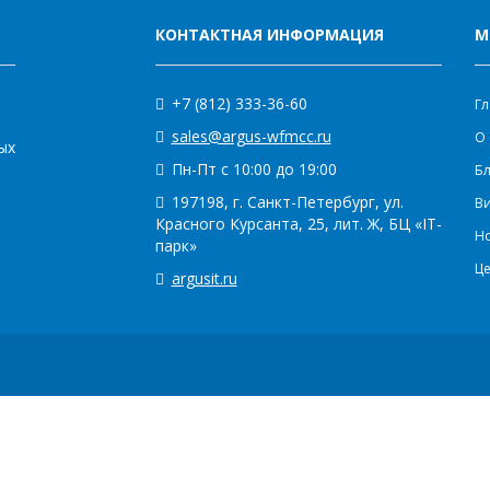
КОНТАКТНАЯ ИНФОРМАЦИЯ
М
+7 (812) 333-36-60
Гл
sales@argus-wfmcc.ru
О 
ых
Пн-Пт с 10:00 до 19:00
Бл
197198, г. Санкт-Петербург, ул.
В
Красного Курсанта, 25, лит. Ж, БЦ «IT-
Н
парк»
Ц
argusit.ru