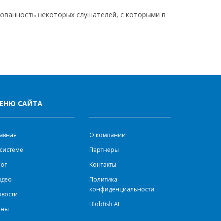
сованность некоторых слушателей, с которыми в
ЕНЮ САЙТА
авная
О компании
системе
Партнеры
ог
Контакты
идео
Политика
конфиденциальности
овости
Blobfish AI
ены