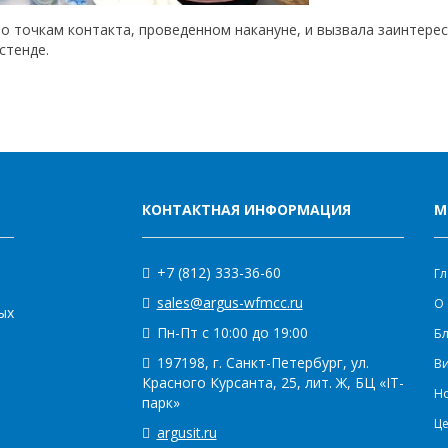
по точкам контакта, проведенном накануне, и вызвала заинтере
стенде.
КОНТАКТНАЯ ИНФОРМАЦИЯ
М
+7 (812) 333-36-60
Гл
sales@argus-wfmcc.ru
О 
ых
Пн-Пт с 10:00 до 19:00
Бл
197198, г. Санкт-Петербург, ул.
В
Красного Курсанта, 25, лит. Ж, БЦ «IT-
Н
парк»
Ц
argusit.ru