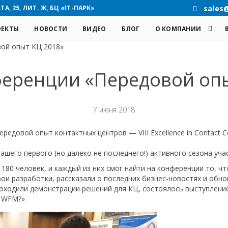
А, 25, ЛИТ. Ж, БЦ «IT-ПАРК»
sales
ОЕКТЫ
НОВОСТИ
ВИДЕО
БЛОГ
О КОМПАНИИ
ой опыт КЦ 2018»
ференции «Передовой опы
7 июня 2018
едовой опыт контактных центров — VIII Excellence in Contact C
.
ашего первого (но далеко не последнего!) активного сезона участ
80 человек, и каждый из них смог найти на конференции то, что
вои разработки, рассказали о последних бизнес-новостях и обн
роходили демонстрации решений для КЦ, состоялось выступлени
т WFM?»