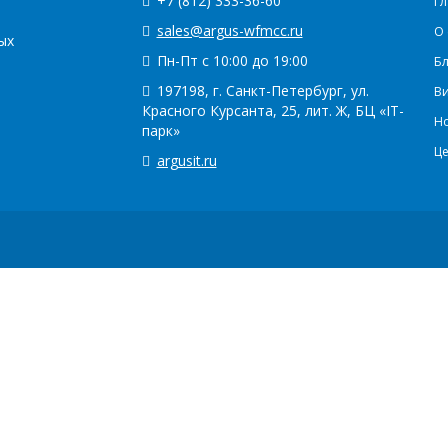
+7 (812) 333-36-60
Гл
sales@argus-wfmcc.ru
О 
ых
Пн-Пт с 10:00 до 19:00
Бл
197198, г. Санкт-Петербург, ул.
В
Красного Курсанта, 25, лит. Ж, БЦ «IT-
Н
парк»
Ц
argusit.ru