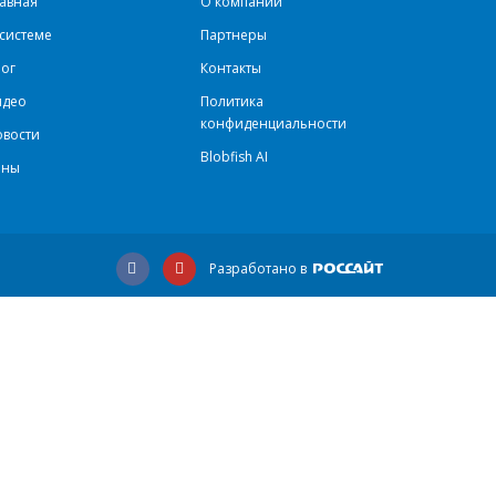
авная
О компании
системе
Партнеры
ог
Контакты
идео
Политика
конфиденциальности
овости
Blobfish AI
ены
Разработано в