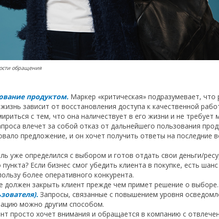
ности обращения
ование продуктом.
Маркер «критическая» подразумевает, что 
жизнь зависит от восстановления доступа к качественной рабо
ириться с тем, что она наличествует в его жизни и не требует 
проса влечет за собой отказ от дальнейшего пользования прод
вало предложение, и он хочет получить ответы на последние 
ль уже определился с выбором и готов отдать свои деньги/рес
 пункта? Если бизнес смог убедить клиента в покупке, есть шан
ользу более оперативного конкурента.
е должен закрыть клиент прежде чем примет решение о выборе.
ьзователя).
Запросы, связанные с повышением уровня осведомл
мацию можно другим способом.
т просто хочет внимания и обращается в компанию с отвлеченн