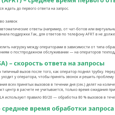
ся ждать до первого ответа на запрос.
тво заявок
автоматические ответы (например, от чат-ботов или виртуальн
канала поддержки.Так, для ответов по телефону AFRT в не дол
лить нагрузку между операторами в зависимости от типа обра
ениям о постпродажном обслуживании — на операторов техпод
SA) – скорость ответа на запросы
 типичный вызов после того, как оператор поднял трубку. Неред
 уходит у оператора, чтобы принять звонок и решить проблему 
я всех принятых вызовов в течении дня (сек.) делят на количес
акт-центр в расчете не учитывается, только время ожидания пр
LA используют правило 80/20 — обработка 80 % вызовов в течен
 – среднее время обработки запроса