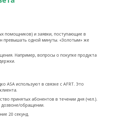
ых помощников) и заявки, поступающие в
жен превышать одной минуты. «Золотым» же
щения. Например, вопросы о покупке продукта
держки.
ко ASA используют в связке с AFRT. Это
клиента.
тво принятых абонентов в течении дня (чел.).
и дозвоне/обращении.
ие 20 секунд.